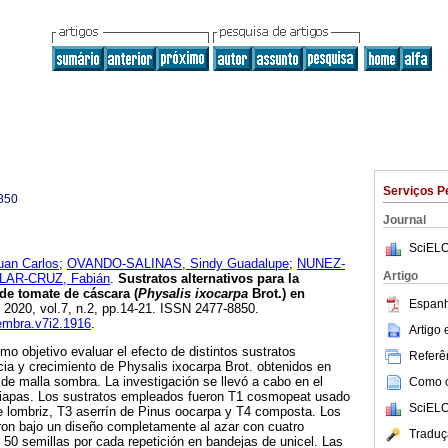
Serviços P
850
Journal
SciELO
an Carlos
;
OVANDO-SALINAS, Sindy Guadalupe
;
NUNEZ-
Artigo
LAR-CRUZ, Fabián
.
Sustratos alternativos para la
de tomate de cáscara (
Physalis ixocarpa
Brot.) en
Espanh
. 2020, vol.7, n.2, pp.14-21. ISSN 2477-8850.
iembra.v7i2.1916
.
Artigo
mo objetivo evaluar el efecto de distintos sustratos
Referên
cia y crecimiento de Physalis ixocarpa Brot. obtenidos en
 de malla sombra. La investigación se llevó a cabo en el
Como ci
hiapas. Los sustratos empleados fueron T1 cosmopeat usado
SciELO
 lombriz, T3 aserrín de Pinus oocarpa y T4 composta. Los
ron bajo un diseño completamente al azar con cuatro
Traduç
50 semillas por cada repetición en bandejas de unicel. Las