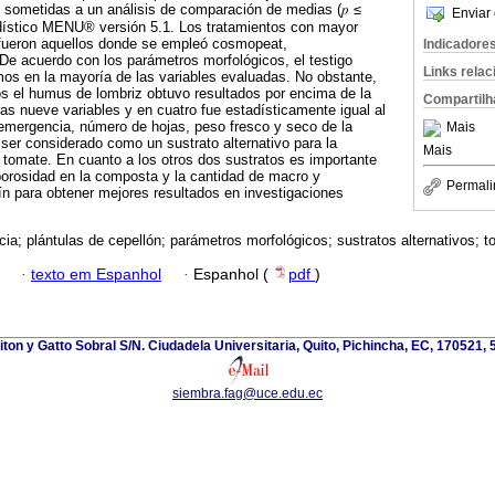
n sometidas a un análisis de comparación de medias (𝑝 ≤
Enviar 
adístico MENU® versión 5.1. Los tratamientos con mayor
fueron aquellos donde se empleó cosmopeat,
Indicadore
De acuerdo con los parámetros morfológicos, el testigo
Links rela
os en la mayoría de las variables evaluadas. No obstante,
vos el humus de lombriz obtuvo resultados por encima de la
Compartilh
as nueve variables y en cuatro fue estadísticamente igual al
mergencia, número de hojas, peso fresco y seco de la
Mais
 ser considerado como un sustrato alternativo para la
Mais
 tomate. En cuanto a los otros dos sustratos es importante
 porosidad en la composta y la cantidad de macro y
Permali
rín para obtener mejores resultados en investigaciones
ia; plántulas de cepellón; parámetros morfológicos; sustratos alternativos; t
·
texto em Espanhol
·
Espanhol (
pdf
)
ton y Gatto Sobral S/N. Ciudadela Universitaria, Quito, Pichincha, EC, 170521
siembra.fag@uce.edu.ec