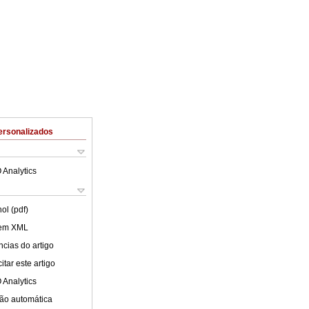
ersonalizados
 Analytics
ol (pdf)
 em XML
cias do artigo
tar este artigo
 Analytics
ão automática