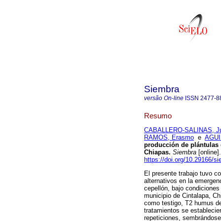
Siembra
versão On-line
ISSN
2477-8
Resumo
CABALLERO-SALINAS, Ju
RAMOS, Erasmo
e
AGUI
producción de plántulas 
Chiapas.
Siembra
[online]
https://doi.org/10.29166/s
El presente trabajo tuvo co
alternativos en la emergen
cepellón, bajo condiciones
municipio de Cintalapa, C
como testigo, T2 humus de
tratamientos se establecie
repeticiones, sembrándose 