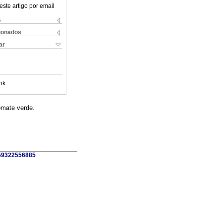
este artigo por email
s
cionados
ar
nk
omate verde.
, 59322556885