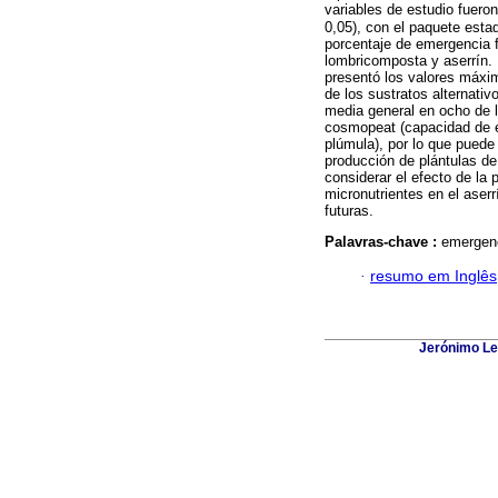
variables de estudio fuero
0,05), con el paquete est
porcentaje de emergencia 
lombricomposta y aserrín. 
presentó los valores máxim
de los sustratos alternati
media general en ocho de l
cosmopeat (capacidad de e
plúmula), por lo que puede
producción de plántulas de
considerar el efecto de la
micronutrientes en el aser
futuras.
Palavras-chave :
emergenc
·
resumo em Inglês
Jerónimo Lei