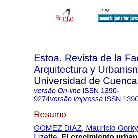
Estoa. Revista de la Fa
Arquitectura y Urbanis
Universidad de Cuenca
versão On-line
ISSN
1390-
9274
versão impressa
ISSN
139
Resumo
GOMEZ DIAZ, Mauricio Gork
Lizette
.
El crecimiento urbano