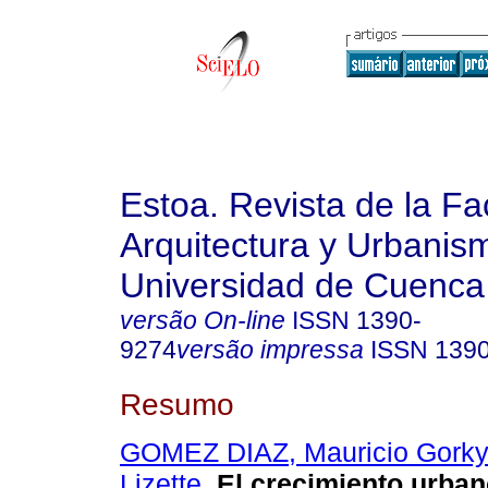
Estoa. Revista de la Fa
Arquitectura y Urbanis
Universidad de Cuenca
versão On-line
ISSN
1390-
9274
versão impressa
ISSN
139
Resumo
GOMEZ DIAZ, Mauricio Gork
Lizette
.
El crecimiento urbano