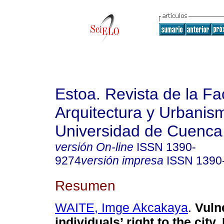
Estoa. Revista de la Fa
Arquitectura y Urbanis
Universidad de Cuenca
versión On-line
ISSN
1390-
9274
versión impresa
ISSN
1390
Resumen
WAITE, Imge Akcakaya
.
Vuln
individuals’ right to the city