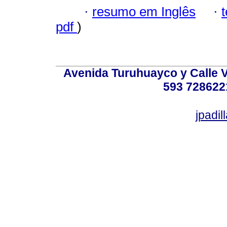
·
resumo em Inglês
·
pdf
)
Avenida Turuhuayco y Calle V
593 728622
jpadi