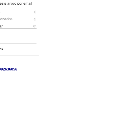
este artigo por email
s
cionados
ar
nk
0992636056