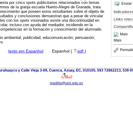
sta por cinco spots publicitarios relacionados con temas
Enviar 
mnos de la granja escuela Huerto-Alegre de Granada, trata
conocimiento que poseen estos estudiantes sobre el objeto de
Indicadore
esultados y conclusiones demuestran que a pesar de vincular
Links rela
es con los spots visionados existe una discontinuidad en
colar, incluso con ayuda del mediador, incidiendo en la
Compartilh
 competencias en la formación y conocimiento del alumnado.
Mais
n ambiental; publicidad; educomunicación; persuasión;
Mais
vo.
Permali
·
texto em Espanhol
·
Espanhol (
pdf
)
uruhuayco y Calle Vieja 3-69, Cuenca, Azuay, EC, 010105, 593 72862213, 539 
jpadilla@ups.edu.ec