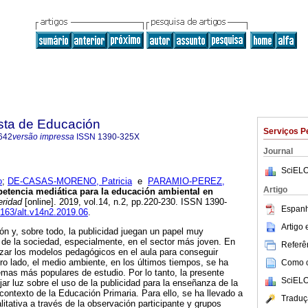
ta de Educación
Serviços P
642
versão impressa
ISSN
1390-325X
Journal
SciELO
o
;
DE-CASAS-MORENO, Patricia
e
PARAMIO-PEREZ,
Artigo
etencia mediática para la educación ambiental en
eridad
[online]. 2019, vol.14, n.2, pp.220-230. ISSN 1390-
Espanh
17163/alt.v14n2.2019.06
.
Artigo
n y, sobre todo, la publicidad juegan un papel muy
 de la sociedad, especialmente, en el sector más joven. En
Referên
rzar los modelos pedagógicos en el aula para conseguir
tro lado, el medio ambiente, en los últimos tiempos, se ha
Como ci
emas más populares de estudio. Por lo tanto, la presente
SciELO
jar luz sobre el uso de la publicidad para la enseñanza de la
contexto de la Educación Primaria. Para ello, se ha llevado a
Traduç
itativa a través de la observación participante y grupos