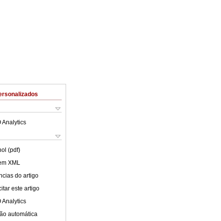
ersonalizados
 Analytics
ol (pdf)
 em XML
cias do artigo
tar este artigo
 Analytics
ão automática