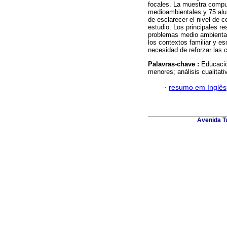
focales. La muestra compue
medioambientales y 75 alu
de esclarecer el nivel de 
estudio. Los principales r
problemas medio ambiental
los contextos familiar y es
necesidad de reforzar las
Palavras-chave :
Educació
menores; análisis cualitati
·
resumo em Inglês
Avenida T