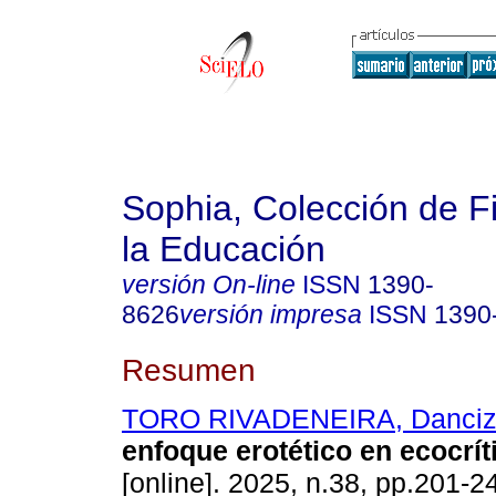
Sophia, Colección de Fi
la Educación
versión On-line
ISSN
1390-
8626
versión impresa
ISSN
1390
Resumen
TORO RIVADENEIRA, Danciz
enfoque erotético en ecocrít
[online]. 2025, n.38, pp.201-