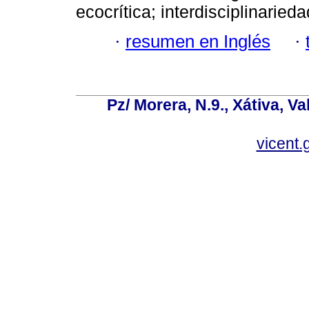
ecocrítica; interdisciplinarieda
·
resumen en Inglés
·
Pz/ Morera, N.9., Xátiva, V
vicent