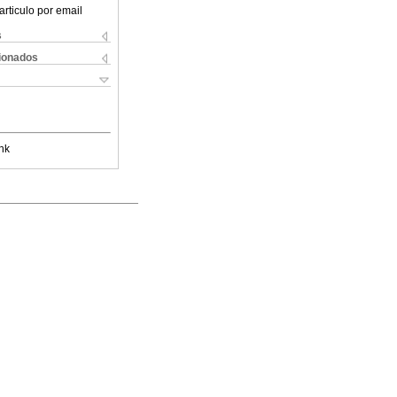
articulo por email
s
cionados
nk