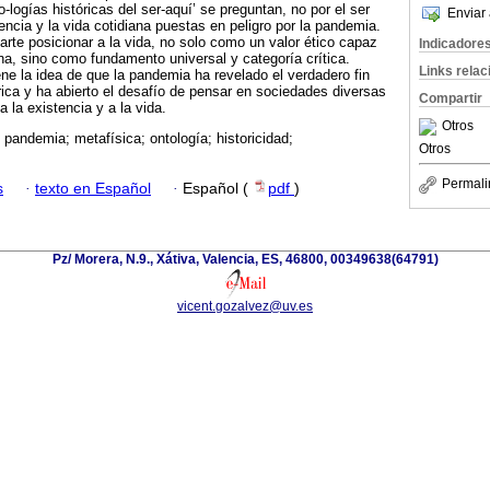
o-logías históricas del ser-aquí’ se preguntan, no por el ser
Enviar 
tencia y la vida cotidiana puestas en peligro por la pandemia.
parte posicionar a la vida, no solo como un valor ético capaz
Indicadore
na, sino como fundamento universal y categoría crítica.
Links rela
e la idea de que la pandemia ha revelado el verdadero fin
ica y ha abierto el desafío de pensar en sociedades diversas
Compartir
a la existencia y a la vida.
Otros
; pandemia; metafísica; ontología; historicidad;
Otros
Permali
s
·
texto en Español
·
Español (
pdf
)
Pz/ Morera, N.9., Xátiva, Valencia, ES, 46800, 00349638(64791)
vicent.gozalvez@uv.es