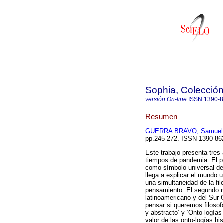
Sophia, Colección
versión On-line
ISSN
1390-
Resumen
GUERRA BRAVO, Samuel 
pp.245-272. ISSN 1390-8
Este trabajo presenta tres 
tiempos de pandemia. El pr
como símbolo universal de la
llega a explicar el mundo 
una simultaneidad de la fil
pensamiento. El segundo re
latinoamericano y del Sur
pensar si queremos filosofa
y abstracto’ y ‘Onto-logías 
valor de las onto-logías hi