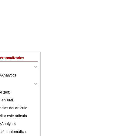
Personalizados
 Analytics
l (pdf)
lo en XML
cias del artículo
tar este artículo
 Analytics
ción automática