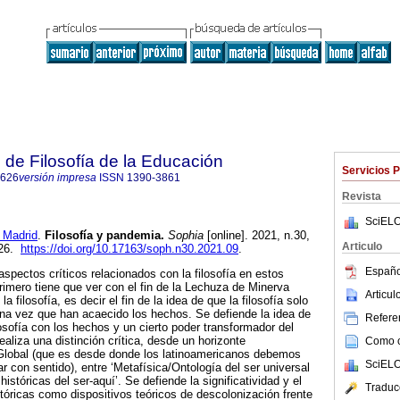
 de Filosofía de la Educación
Servicios 
8626
versión impresa
ISSN
1390-3861
Revista
SciELO
Madrid
.
Filosofía y pandemia.
Sophia
[online]. 2021, n.30,
Articulo
626.
https://doi.org/10.17163/soph.n30.2021.09
.
Españo
aspectos críticos relacionados con la filosofía en estos
imero tiene que ver con el fin de la Lechuza de Minerva
Articu
 filosofía, es decir el fin de la idea de que la filosofía solo
una vez que han acaecido los hechos. Se defiende la idea de
Referen
osofía con los hechos y un cierto poder transformador del
aliza una distinción crítica, desde un horizonte
Como ci
 Global (que es desde donde los latinoamericanos debemos
SciELO
r con sentido), entre ‘Metafísica/Ontología del ser universal
históricas del ser-aquí’. Se defiende la significatividad y el
Traduc
stóricas como dispositivos teóricos de descolonización frente