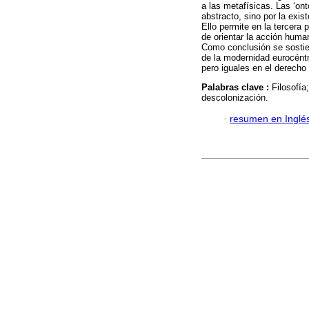
a las metafísicas. Las ‘ont
abstracto, sino por la exis
Ello permite en la tercera 
de orientar la acción huma
Como conclusión se sostien
de la modernidad eurocéntr
pero iguales en el derecho 
Palabras clave :
Filosofía
descolonización.
·
resumen en Inglé