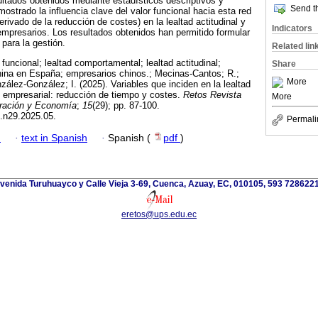
ltados obtenidos mediante estadísticos descriptivos y
Send th
ostrado la influencia clave del valor funcional hacia esta red
erivado de la reducción de costes) en la lealtad actitudinal y
Indicators
mpresarios. Los resultados obtenidos han permitido formular
para la gestión.
Related lin
funcional; lealtad comportamental; lealtad actitudinal;
Share
china en España; empresarios chinos.; Mecinas-Cantos; R.;
More
zález-González; I. (2025). Variables que inciden en la lealtad
 empresarial: reducción de tiempo y costes.
Retos Revista
More
tración y Economía
;
15
(29); pp. 87-100.
t.n29.2025.05.
Permali
h
·
text in Spanish
·
Spanish (
pdf
)
venida Turuhuayco y Calle Vieja 3-69, Cuenca, Azuay, EC, 010105, 593 728622
eretos@ups.edu.ec