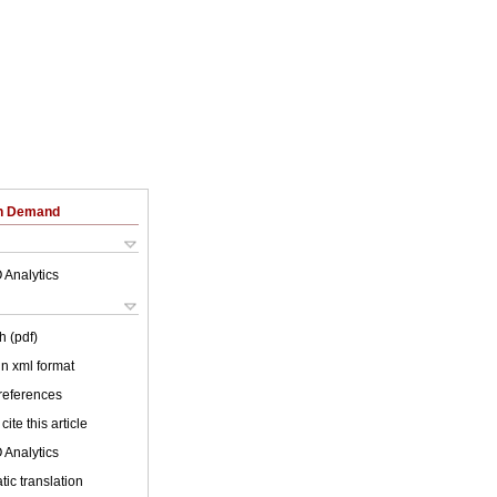
on Demand
 Analytics
h (pdf)
 in xml format
 references
cite this article
 Analytics
ic translation