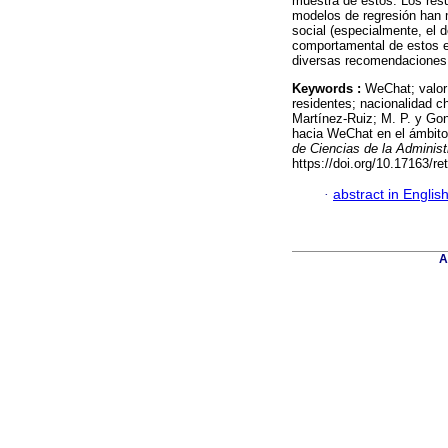
muestra de estos. Los resu
modelos de regresión han m
social (especialmente, el d
comportamental de estos e
diversas recomendaciones 
Keywords :
WeChat; valor 
residentes; nacionalidad 
Martínez-Ruiz; M. P. y Gon
hacia WeChat en el ámbito
de Ciencias de la Adminis
https://doi.org/10.17163/re
·
abstract in Englis
A