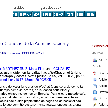
 Ciencias de la Administración y
Services 
Journal
8618
Print version
ISSN
1390-6291
SciELO
Article
o
;
MARTINEZ-RUIZ, María Pilar
and
GONZALEZ-
es que inciden en la lealtad hacia WeChat en el ámbito
Spanis
e tiempo y costes.
Retos
[online]. 2025, vol.15, n.29, pp.87-
Article
ps://doi.org/10.17163/ret.n29.2025.05
.
Article
luencia del valor funcional de WeChat (considerando como tal
 tiempo como de costes) en la lealtad actitudinal y
How to 
rios chinos residentes en España. Para ello, la metodología
ue cualitativo y cuantitativo, en el que primeramente se
SciELO
rofundidad a diez propietarios de negocios de nacionalidad
, lo que permitió posteriormente realizar encuestas a una
Automat