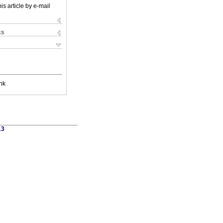
is article by e-mail
ks
nk
13