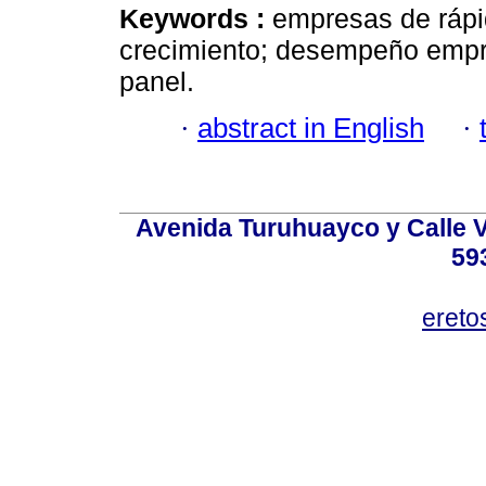
Keywords :
empresas de rápid
crecimiento; desempeño empre
panel.
·
abstract in English
·
Avenida Turuhuayco y Calle V
59
eret