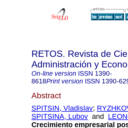
RETOS. Revista de Cien
Administración y Econ
On-line version
ISSN
1390-
8618
Print version
ISSN
1390-62
Abstract
SPITSIN, Vladislav
;
RYZHKOV
SPITSINA, Lubov
and
LEONO
Crecimiento empresarial pos