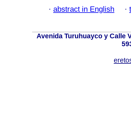
·
abstract in English
·
Avenida Turuhuayco y Calle V
59
eret