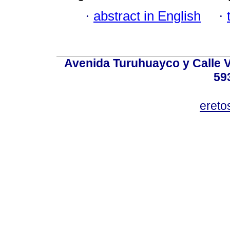
·
abstract in English
·
Avenida Turuhuayco y Calle V
59
eret