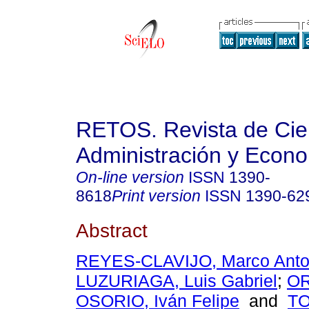
RETOS. Revista de Cien
Administración y Econ
On-line version
ISSN
1390-
8618
Print version
ISSN
1390-62
Abstract
REYES-CLAVIJO, Marco Anto
LUZURIAGA, Luis Gabriel
;
OR
OSORIO, Iván Felipe
and
T