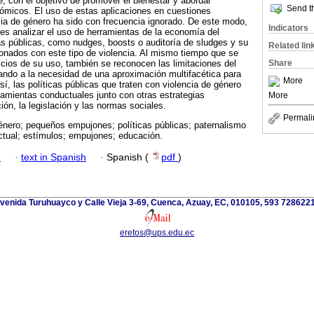
, con el objetivo de promover el bienestar y abordar
Send th
ómicos. El uso de estas aplicaciones en cuestiones
cia de género ha sido con frecuencia ignorado. De este modo,
Indicators
o es analizar el uso de herramientas de la economía del
s públicas, como nudges, boosts o auditoría de sludges y su
Related lin
ionados con este tipo de violencia. Al mismo tiempo que se
Share
icios de su uso, también se reconocen las limitaciones del
ando a la necesidad de una aproximación multifacética para
More
sí, las políticas públicas que traten con violencia de género
rramientas conductuales junto con otras estrategias
More
ión, la legislación y las normas sociales.
Permali
género; pequeños empujones; políticas públicas; paternalismo
ctual; estímulos; empujones; educación.
h
·
text in Spanish
·
Spanish (
pdf
)
venida Turuhuayco y Calle Vieja 3-69, Cuenca, Azuay, EC, 010105, 593 728622
eretos@ups.edu.ec