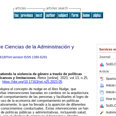
 Ciencias de la Administración y
Services 
Journal
8618
Print version
ISSN
1390-6291
SciELO
Article
iendo la violencia de género a través de políticas
lcances y limitaciones.
Retos
[online]. 2023, vol.13, n.25,
Spanis
8.
https://doi.org/10.17163/ret.n25.2023.05
.
Article
dujera el concepto de nudge en el libro Nudge, que
Article
ñas intervenciones basadas en cambios en la arquitectura
el comportamiento de las personas y facilitarles el logro de
How to 
 uso de la economía del comportamiento en políticas
cativamente, lo que ha llevado a la aparición de diferentes
SciELO
 conocimientos conductuales. Estas intervenciones se han
 de políticas públicas y administrativas, incluyendo salud,
Automat