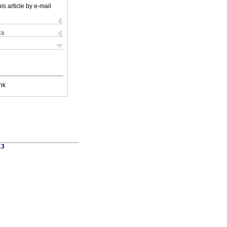
is article by e-mail
ks
nk
13