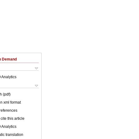
on Demand
 Analytics
h (pdf)
 in xml format
 references
cite this article
 Analytics
ic translation