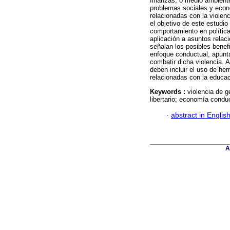
finanzas, o medio ambiente
problemas sociales y econ
relacionadas con la violen
el objetivo de este estudi
comportamiento en política
aplicación a asuntos relac
señalan los posibles benef
enfoque conductual, apunt
combatir dicha violencia. A
deben incluir el uso de he
relacionadas con la educac
Keywords :
violencia de 
libertario; economía condu
·
abstract in Englis
A