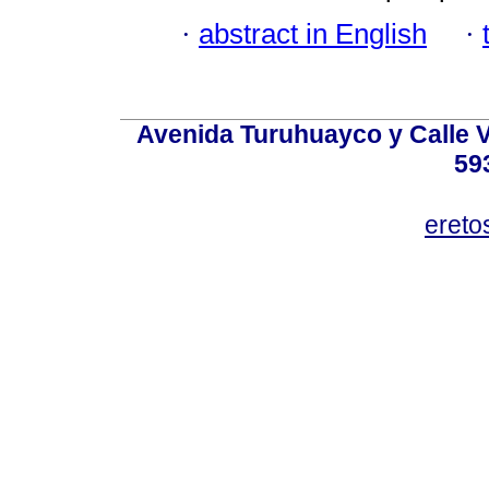
·
abstract in English
·
Avenida Turuhuayco y Calle V
59
eret