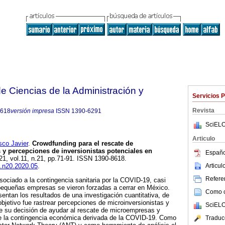
 Ciencias de la Administración y
Servicios 
Revista
8618
versión impresa
ISSN
1390-6291
SciELO
Articulo
co Javier
.
Crowdfunding para el rescate de
y percepciones de inversionistas potenciales en
Españo
021, vol.11, n.21, pp.71-91. ISSN 1390-8618.
Articu
t.n20.2020.05
.
Referen
sociado a la contingencia sanitaria por la COVID-19, casi
 pequeñas empresas se vieron forzadas a cerrar en México.
Como ci
ntan los resultados de una investigación cuantitativa, de
objetivo fue rastrear percepciones de microinversionistas y
SciELO
bre su decisión de ayudar al rescate de microempresas y
e la contingencia económica derivada de la COVID-19. Como
Traduc