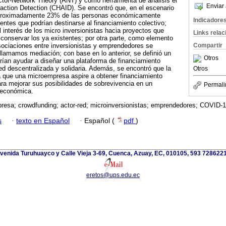
Actor-Network Theory (ANT) y como herramienta de análisis el
Enviar 
action Detection (CHAID). Se encontró que, en el escenario
proximadamente 23% de las personas económicamente
Indicadore
ntes que podrían destinarse al financiamiento colectivo;
 interés de los micro inversionistas hacia proyectos que
Links rela
conservar los ya existentes; por otra parte, como elemento
Compartir
sociaciones entre inversionistas y emprendedores se
 llamamos mediación; con base en lo anterior, se definió un
Otros
odrían ayudar a diseñar una plataforma de financiamiento
ed descentralizada y solidaria. Además, se encontró que la
Otros
ra que una microempresa aspire a obtener financiamiento
para mejorar sus posibilidades de sobrevivencia en un
Permali
 económica.
esa; crowdfunding; actor-red; microinversionistas; emprendedores; COVID-19
s
·
texto en Español
·
Español (
pdf
)
venida Turuhuayco y Calle Vieja 3-69, Cuenca, Azuay, EC, 010105, 593 728622
eretos@ups.edu.ec