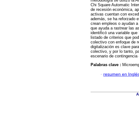
metodología se utilizó la 
Chi Square Automatic Inter
de recesión económica, a
activas cuentan con excede
además, se ha reforzado el
crean empleos o ayudan a 
que ayuda a rastrear las a
identificó una variable que
listado de criterios que p
colectivo con enfoque de r
digitalización es clave pa
colectivo, y por lo tanto, 
escenario de contingencia
Palabras clave :
Microempr
·
resumen en Inglé
A