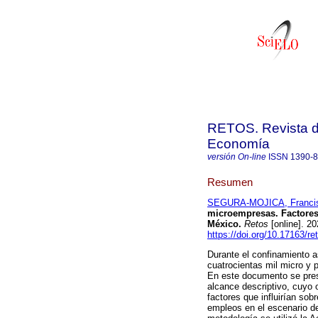
RETOS. Revista de
Economía
versión On-line
ISSN
1390-
Resumen
SEGURA-MOJICA, Francis
microempresas. Factores 
México.
Retos
[online]. 2
https://doi.org/10.17163/re
Durante el confinamiento a
cuatrocientas mil micro y
En este documento se prese
alcance descriptivo, cuyo 
factores que influirían so
empleos en el escenario d