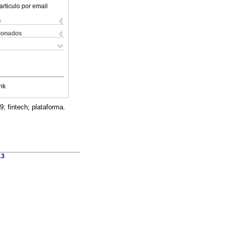
articulo por email
s
cionados
nk
; fintech; plataforma.
13