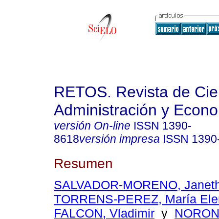
RETOS. Revista de Cien
Administración y Econ
versión On-line
ISSN
1390-
8618
versión impresa
ISSN
1390
Resumen
SALVADOR-MORENO, Janeth 
TORRENS-PEREZ, María Ele
FALCON, Vladimir
y
NORON