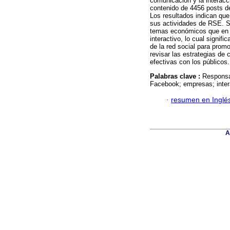
comunicación y la interacc
contenido de 4456 posts de
Los resultados indican qu
sus actividades de RSE. S
temas económicos que en 
interactivo, lo cual signi
de la red social para prom
revisar las estrategias de
efectivas con los públicos.
Palabras clave :
Responsa
Facebook; empresas; inter
·
resumen en Inglé
A