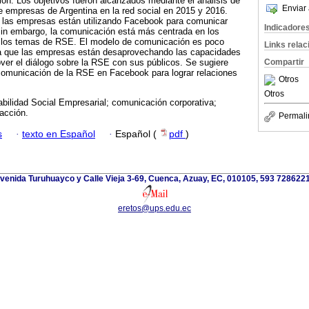
ión. Los objetivos fueron alcanzados mediante el análisis de
Enviar 
 empresas de Argentina en la red social en 2015 y 2016.
e las empresas están utilizando Facebook para comunicar
Indicadore
in embargo, la comunicación está más centrada en los
los temas de RSE. El modelo de comunicación es poco
Links rela
fica que las empresas están desaprovechando las capacidades
Compartir
over el diálogo sobre la RSE con sus públicos. Se sugiere
 comunicación de la RSE en Facebook para lograr relaciones
Otros
Otros
bilidad Social Empresarial; comunicación corporativa;
acción.
Permali
s
·
texto en Español
·
Español (
pdf
)
venida Turuhuayco y Calle Vieja 3-69, Cuenca, Azuay, EC, 010105, 593 728622
eretos@ups.edu.ec