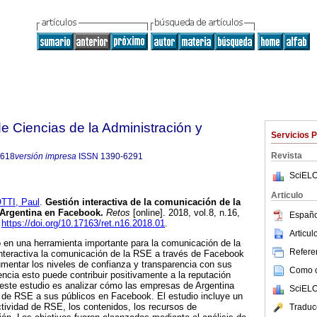
 Ciencias de la Administración y
Servicios 
Revista
8618
versión impresa
ISSN
1390-6291
SciELO
Articulo
TTI, Paul
.
Gestión interactiva de la comunicación de la
Argentina en Facebook.
Retos
[online]. 2018, vol.8, n.16,
Españo
.
https://doi.org/10.17163/ret.n16.2018.01
.
Articu
 en una herramienta importante para la comunicación de la
Referen
nteractiva la comunicación de la RSE a través de Facebook
mentar los niveles de confianza y transparencia con sus
Como ci
cia esto puede contribuir positivamente a la reputación
e este estudio es analizar cómo las empresas de Argentina
SciELO
 de RSE a sus públicos en Facebook. El estudio incluye un
actividad de RSE, los contenidos, los recursos de
Traduc