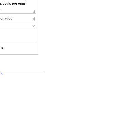
articulo por email
s
cionados
nk
13