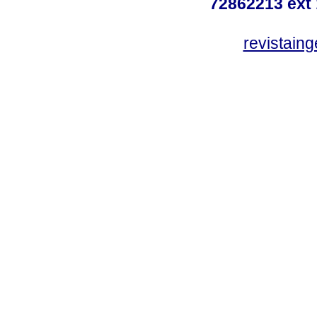
72862213 ext
revistain