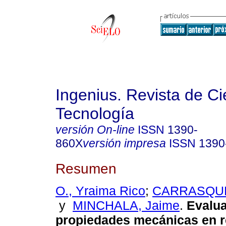
Ingenius. Revista de Ci
Tecnología
versión On-line
ISSN
1390-
860X
versión impresa
ISSN
1390
Resumen
O., Yraima Rico
;
CARRASQUE
y
MINCHALA, Jaime
.
Evalua
propiedades mecánicas en r