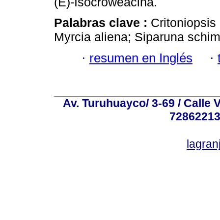
(E)-Isocroweacina.
Palabras clave :
Critoniopsis
Myrcia aliena; Siparuna schimp
·
resumen en Inglés
·
Av. Turuhuayco/ 3-69 / Calle 
72862213
lagra