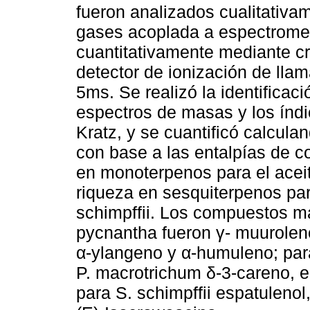
fueron analizados cualitativa
gases acoplada a espectrome
cuantitativamente mediante c
detector de ionización de lla
5ms. Se realizó la identifica
espectros de masas y los índ
Kratz, y se cuantificó calcula
con base a las entalpías de c
en monoterpenos para el aceit
riqueza en sesquiterpenos par
schimpffii. Los compuestos ma
pycnantha fueron γ- muuroleno
α-ylangeno y α-humuleno; para
P. macrotrichum δ-3-careno, e
para S. schimpffii espatuleno