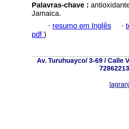
Palavras-chave :
antioxidante
Jamaica.
·
resumo em Inglês
·
pdf
)
Av. Turuhuayco/ 3-69 / Calle 
72862213
lagra