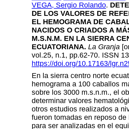
VEGA, Sergio Rolando
.
DETE
DE LOS VALORES DE REFE
EL HEMOGRAMA DE CABA
NACIDOS O CRIADOS A MÁS
M.S.N.M. EN LA SIERRA C
ECUATORIANA.
La Granja
[o
vol.25, n.1, pp.62-70. ISSN 
https://doi.org/10.17163/lgr.n
En la sierra centro norte ecua
hemograma a 100 caballos ma
sobre los 3000 m.s.n.m., el ob
determinar valores hematológi
otros estudios realizados a n
fueron tomadas en reposo de l
para ser analizadas en el eq