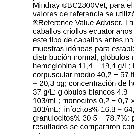
Mindray ®BC2800Vet, para el a
valores de referencia se util
®Reference Value Advisor. L
caballos criollos ecuatoriano
este tipo de caballos antes n
muestras idóneas para estab
distribución normal, glóbulos 
hemoglobina 11,4 − 18,4 g/L;
corpuscular medio 40,2 − 57 
− 20,3 pg; concentración de 
37 g/L; glóbulos blancos 4,8 −
103/mL; monocitos 0,2 − 0,7 ×
103/mL; linfocitos% 16,8 − 6
granulocitos% 30,5 − 78,7%; 
resultados se compararon con 