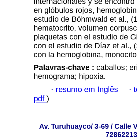
internacionales y se encontró 
en glóbulos rojos, hemoglobin
estudio de Böhmwald et al., (1
hematocrito, volumen corpuscu
plaquetas con el estudio de Gi
con el estudio de Díaz et al., 
con la hemoglobina, monocito
Palavras-chave :
caballos; e
hemograma; hipoxia.
·
resumo em Inglês
·
pdf
)
Av. Turuhuayco/ 3-69 / Calle 
72862213