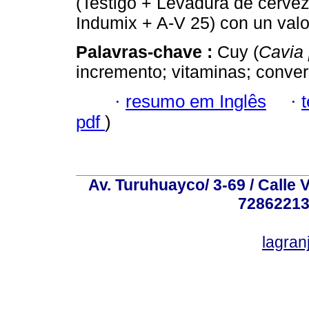
(Testigo + Levadura de cervez
Indumix + A-V 25) con un val
Palavras-chave :
Cuy (
Cavia 
incremento; vitaminas; conver
·
resumo em Inglês
·
pdf
)
Av. Turuhuayco/ 3-69 / Calle 
72862213
lagra