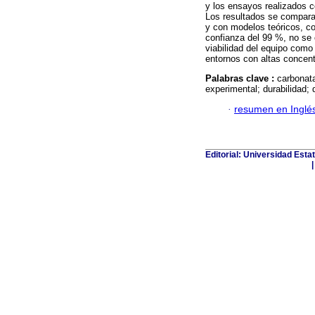
y los ensayos realizados c
Los resultados se compara
y con modelos teóricos, con
confianza del 99 %, no se 
viabilidad del equipo como
entornos con altas concen
Palabras clave :
carbonata
experimental; durabilidad; 
·
resumen en Inglé
Editorial: Universidad Esta