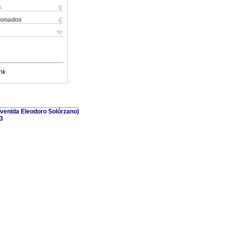
s
cionados
nk
(Avenida Eleodoro Solórzano)
3