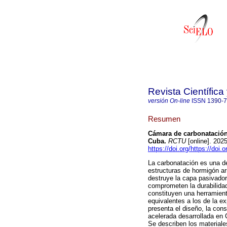
Revista Científic
versión On-line
ISSN
1390-
Resumen
Cámara de carbonatación
Cuba.
RCTU
[online]. 202
https://doi.org/https://doi
La carbonatación es una de
estructuras de hormigón ar
destruye la capa pasivador
comprometen la durabilida
constituyen una herramient
equivalentes a los de la e
presenta el diseño, la con
acelerada desarrollada en
Se describen los materiale