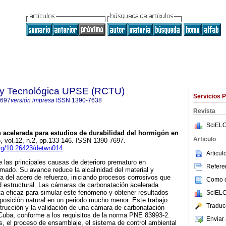
a y Tecnológica UPSE (RCTU)
Servicios 
7697
versión impresa
ISSN
1390-7638
Revista
SciELO
 acelerada para estudios de durabilidad del hormigón en
Articulo
5, vol.12, n.2, pp.133-146. ISSN 1390-7697.
.org/10.26423/detwn014
.
Articu
 las principales causas de deterioro prematuro en
Referen
mado. Su avance reduce la alcalinidad del material y
a del acero de refuerzo, iniciando procesos corrosivos que
Como ci
d estructural. Las cámaras de carbonatación acelerada
a eficaz para simular este fenómeno y obtener resultados
SciELO
xposición natural en un periodo mucho menor. Este trabajo
Traduc
strucción y la validación de una cámara de carbonatación
 Cuba, conforme a los requisitos de la norma PNE 83993-2.
Enviar 
s, el proceso de ensamblaje, el sistema de control ambiental