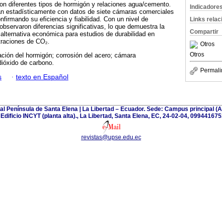
on diferentes tipos de hormigón y relaciones agua/cemento.
Indicadore
n estadísticamente con datos de siete cámaras comerciales
firmando su eficiencia y fiabilidad. Con un nivel de
Links rela
observaron diferencias significativas, lo que demuestra la
Compartir
 alternativa económica para estudios de durabilidad en
traciones de CO₂.
Otros
Otros
ción del hormigón; corrosión del acero; cámara
dióxido de carbono.
Permali
s
·
texto en Español
tal Península de Santa Elena | La Libertad – Ecuador. Sede: Campus principal 
| Edificio INCYT (planta alta)., La Libertad, Santa Elena, EC, 24-02-04, 099441675
revistas@upse.edu.ec