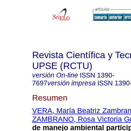
Revista Científica y Te
UPSE (RCTU)
versión On-line
ISSN
1390-
7697
versión impresa
ISSN
1390
Resumen
VERA, María Beatriz Zambra
ZAMBRANO, Rosa Victoria G
de manejo ambiental particip