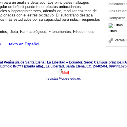
ión para un análisis detallado. Los principales hallazgos
Indicadore
ular de brócoli puede tener efectos antioxidantes,
orales y hepatoprotectores, además de, modular enzimas de
Links rela
lacionadas con el estrés oxidativo. El sulforafano destaca
Compartir
s más estudiados por su capacidad para inducir respuestas
Otros
Otros
ntes; Dieta; Farmacológicos; Fitonutrientes; Fitoquímicos;
Permali
s
·
texto en Español
tal Península de Santa Elena | La Libertad – Ecuador. Sede: Campus principal 
| Edificio INCYT (planta alta)., La Libertad, Santa Elena, EC, 24-02-04, 099441675
revistas@upse.edu.ec