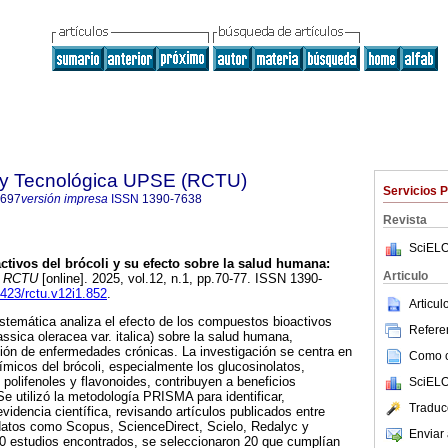
a y Tecnológica UPSE (RCTU)
Servicios 
7697
versión impresa
ISSN
1390-7638
Revista
SciELO
activos del brócoli y su efecto sobre la salud humana:
Articulo
RCTU
[online]. 2025, vol.12, n.1, pp.70-77. ISSN 1390-
6423/rctu.v12i1.852
.
Articu
sistemática analiza el efecto de los compuestos bioactivos
Referen
assica oleracea var. italica) sobre la salud humana,
ión de enfermedades crónicas. La investigación se centra en
Como ci
ímicos del brócoli, especialmente los glucosinolatos,
, polifenoles y flavonoides, contribuyen a beneficios
SciELO
Se utilizó la metodología PRISMA para identificar,
Traduc
 evidencia científica, revisando artículos publicados entre
atos como Scopus, ScienceDirect, Scielo, Redalyc y
Enviar 
0 estudios encontrados, se seleccionaron 20 que cumplían