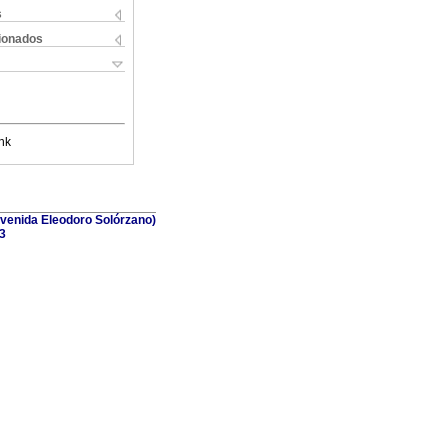
s
cionados
nk
(Avenida Eleodoro Solórzano)
3