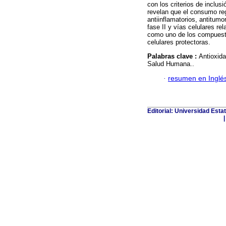
con los criterios de inclus
revelan que el consumo reg
antiinflamatorios, antitum
fase II y vías celulares re
como uno de los compuesto
celulares protectoras.
Palabras clave :
Antioxida
Salud Humana..
·
resumen en Inglé
Editorial: Universidad Esta