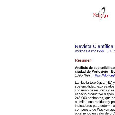
Revista Científic
versión On-line
ISSN
1390-
Resumen
Análisis de sostenibilid
ciudad de Portoviejo - E
1390-7697.
https://doi.or
La Huella Ecológica (HE) y
sostenibilidad, expresados
consumo de recursos y asim
espacio productivo disponi
246.003 habitantes, que co
asimilan sus residuos y pro
indicadores para determinar
compuesto de Wackernagel y
obteniendo un valor de 0,