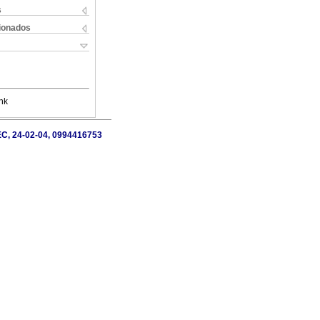
s
cionados
nk
, EC, 24-02-04, 0994416753