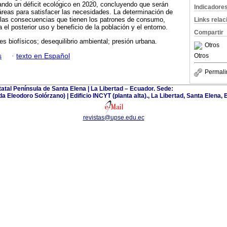
ando un déficit ecológico en 2020, concluyendo que serán
Indicadore
reas para satisfacer las necesidades. La determinación de
a las consecuencias que tienen los patrones de consumo,
Links rela
 el posterior uso y beneficio de la población y el entorno.
Compartir
es biofísicos; desequilibrio ambiental; presión urbana.
Otros
s
·
texto en Español
Otros
Permali
tatal Península de Santa Elena | La Libertad – Ecuador. Sede:
 Eleodoro Solórzano) | Edificio INCYT (planta alta)., La Libertad, Santa Elena
revistas@upse.edu.ec