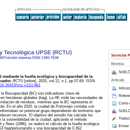
a y Tecnológica UPSE (RCTU)
Servicios 
7697
versión impresa
ISSN
1390-7638
Revista
SciELO
ad mediante la huella ecológica y biocapacidad de la
Articulo
cuador.
RCTU
[online]. 2025, vol.12, n.1, pp.57-69. ISSN
g/10.26423/rctu.v12i1.861
.
Articu
 la Biocapacidad (BC) son indicadores clave de
Referen
 en hectáreas globales (hag). La HE mide las necesidades de
ilación de residuos, mientras que la BC representa el
Como ci
ble. En el año 2020, la ciudad de Portoviejo contaba con
nformaban un potencial grupo dependiente de territorios que
SciELO
ducen recursos. El objetivo del estudio fue calcular los
Traduc
 la sostenibilidad de la ciudad, aplicando el método
 Rees (1996), se realizó el cálculo de la huella ecológica
Enviar 
553 hag/persona/año y una biocapacidad de 0,362