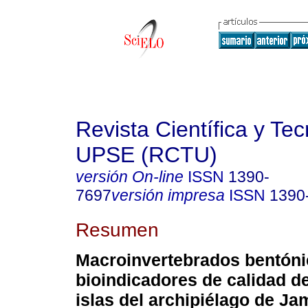
Revista Científica y Te
UPSE (RCTU)
versión On-line
ISSN
1390-
7697
versión impresa
ISSN
1390
Resumen
Macroinvertebrados bentón
bioindicadores de calidad d
islas del archipiélago de Jam