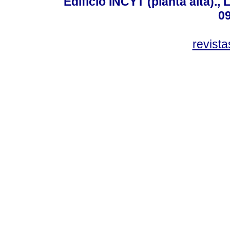
Edificio INCYT (planta alta).,
0
revist