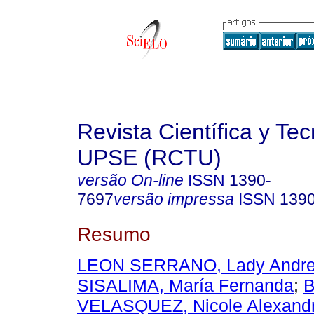
Revista Científica y Te
UPSE (RCTU)
versão On-line
ISSN
1390-
7697
versão impressa
ISSN
139
Resumo
LEON SERRANO, Lady Andr
SISALIMA, María Fernanda
;
VELASQUEZ, Nicole Alexand