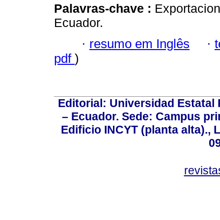
Palavras-chave :
Exportacio
Ecuador.
·
resumo em Inglês
·
pdf
)
Editorial: Universidad Estatal
– Ecuador. Sede: Campus prin
Edificio INCYT (planta alta).,
0
revist