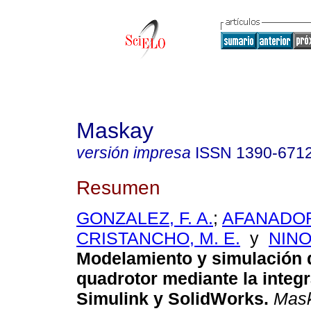
Maskay
versión impresa
ISSN
1390-671
Resumen
GONZALEZ, F. A.
;
AFANADO
CRISTANCHO, M. E.
y
NINO
Modelamiento y simulación 
quadrotor mediante la integ
Simulink y SolidWorks.
Mas