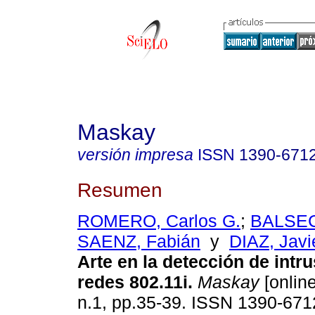
Maskay
versión impresa
ISSN
1390-671
Resumen
ROMERO, Carlos G.
;
BALSECA
SAENZ, Fabián
y
DIAZ, Javi
Arte en la detección de intr
redes 802.11i.
Maskay
[online
n.1, pp.35-39. ISSN 1390-671