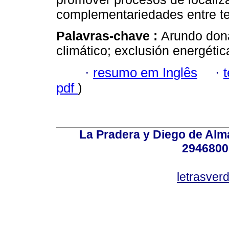
complementariedades entre ter
Palavras-chave :
Arundo dona
climático; exclusión energétic
·
resumo em Inglês
·
pdf
)
La Pradera y Diego de Alma
2946800
letrasver