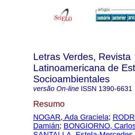
Letras Verdes, Revista
Latinoamericana de Es
Socioambientales
versão On-line
ISSN
1390-6631
Resumo
NOGAR, Ada Graciela
;
RODRI
Damián
;
BONGIORNO, Carlos
SANTALLA, Estela-Mercedes
.