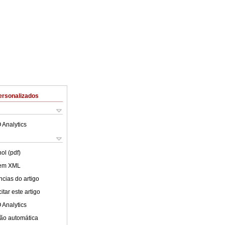
ersonalizados
 Analytics
ol (pdf)
 em XML
cias do artigo
tar este artigo
 Analytics
ão automática