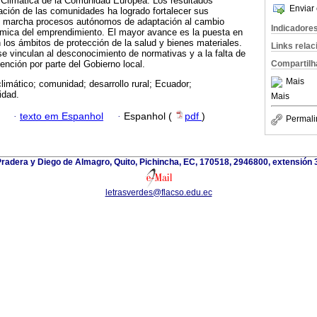
 Climática de la Comunidad Europea. Los resultados
Enviar 
blación de las comunidades ha logrado fortalecer sus
n marcha procesos autónomos de adaptación al cambio
Indicadore
námica del emprendimiento. El mayor avance es la puesta en
los ámbitos de protección de la salud y bienes materiales.
Links rela
se vinculan al desconocimiento de normativas y a la falta de
Compartilh
ención por parte del Gobierno local.
Mais
limático; comunidad; desarrollo rural; Ecuador;
idad.
Mais
·
texto em Espanhol
·
Espanhol (
pdf
)
Permali
Pradera y Diego de Almagro, Quito, Pichincha, EC, 170518, 2946800, extensión 
letrasverdes@flacso.edu.ec