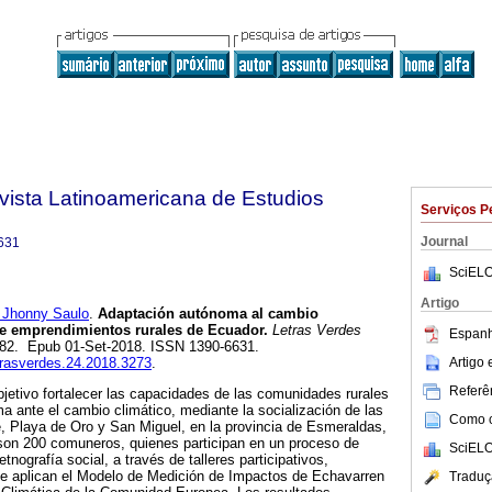
vista Latinoamericana de Estudios
Serviços P
Journal
631
SciELO
Artigo
Jhonny Saulo
.
Adaptación autónoma al cambio
de emprendimientos rurales de Ecuador.
Letras Verdes
Espanh
57-82. Epub 01-Set-2018. ISSN 1390-6631.
Artigo
etrasverdes.24.2018.3273
.
Referên
bjetivo fortalecer las capacidades de las comunidades rurales
a ante el cambio climático, mediante la socialización de las
Como ci
 Playa de Oro y San Miguel, en la provincia de Esmeraldas,
son 200 comuneros, quienes participan en un proceso de
SciELO
tnografía social, a través de talleres participativos,
Se aplican el Modelo de Medición de Impactos de Echavarren
Traduç