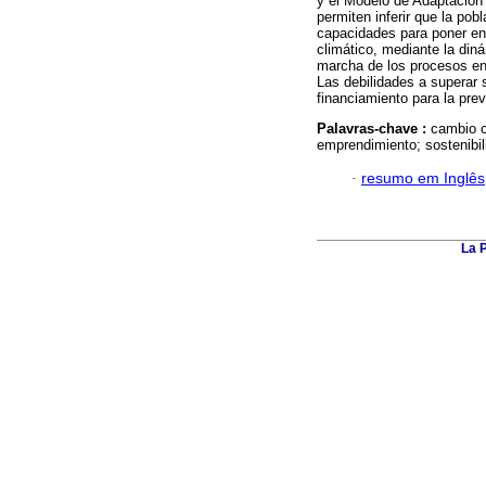
y el Modelo de Adaptación
permiten inferir que la po
capacidades para poner e
climático, mediante la di
marcha de los procesos en 
Las debilidades a superar 
financiamiento para la prev
Palavras-chave :
cambio c
emprendimiento; sostenibil
·
resumo em Inglês
La 