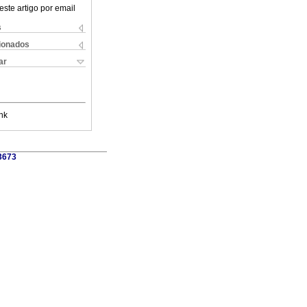
este artigo por email
s
cionados
ar
nk
3673