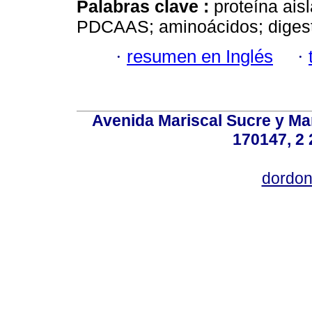
Palabras clave :
proteína ais
PDCAAS; aminoácidos; digesti
·
resumen en Inglés
·
Avenida Mariscal Sucre y Mar
170147, 2 
dordon