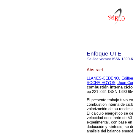
Enfoque UTE
On-line version
ISSN
1390-
Abstract
LLANES-CEDENO, Edilbert
ROCHA-HOYOS, Juan Car
combustión interna ciclo
pp.221-232. ISSN 1390-6
El presente trabajo tuvo c
combustión interna de cicl
valorización de su rendimi
El cálculo energético se d
velocidad constante de 50 
experimental, con base en
deducción y síntesis, se d
análisis del balance energé