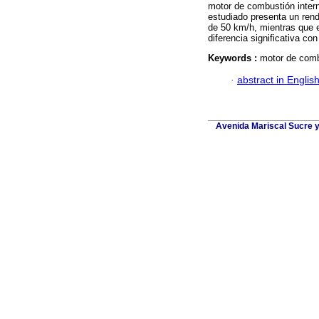
motor de combustión intern
estudiado presenta un ren
de 50 km/h, mientras que e
diferencia significativa co
Keywords :
motor de combu
·
abstract in Englis
Avenida Mariscal Sucre y