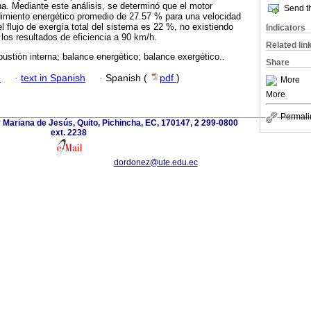
a. Mediante este análisis, se determinó que el motor
Send th
dimiento energético promedio de 27.57 % para una velocidad
l flujo de exergía total del sistema es 22 %, no existiendo
Indicators
n los resultados de eficiencia a 90 km/h.
Related lin
stión interna; balance energético; balance exergético..
Share
h
·
text in Spanish
·
Spanish (
pdf
)
More
More
Permali
 Mariana de Jesús, Quito, Pichincha, EC, 170147, 2 299-0800
ext. 2238
dordonez@ute.edu.ec