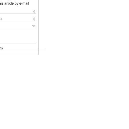
is article by e-mail
ks
nk