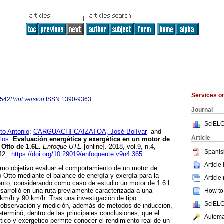
Services 
6542
Print version
ISSN
1390-9363
Journal
SciELO
o Antonio
;
CARGUACHI-CAIZATOA, José Bolívar
and
Article
los
.
Evaluación energética y exergética en un motor de
 Otto de 1.6L.
Enfoque UTE
[online]. 2018, vol.9, n.4,
Spanis
542.
https://doi.org/10.29019/enfoqueute.v9n4.365
.
Article
omo objetivo evaluar el comportamiento de un motor de
o Otto mediante el balance de energía y exergía para la
Article
ento, considerando como caso de estudio un motor de 1.6 L.
esarrolló en una ruta previamente caracterizada a una
How to 
km/h y 90 km/h. Tras una investigación de tipo
SciELO
 observación y medición, además de métodos de inducción,
eterminó, dentro de las principales conclusiones, que el
Automat
tico y exergético permite conocer el rendimiento real de un