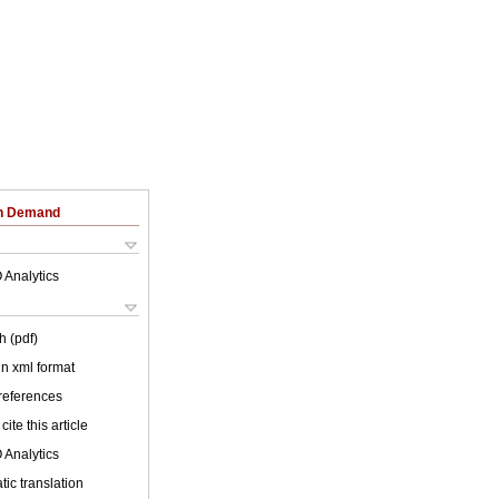
on Demand
 Analytics
h (pdf)
 in xml format
 references
cite this article
 Analytics
ic translation