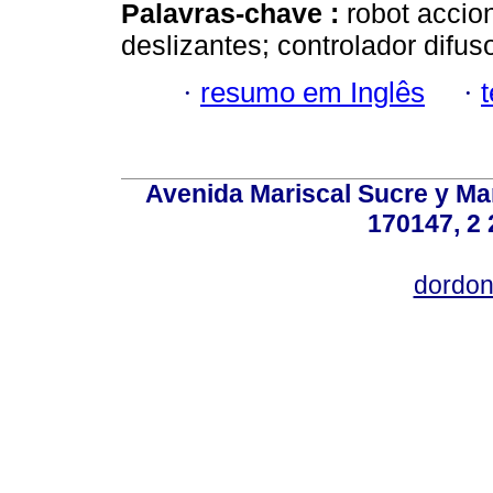
Palavras-chave :
robot accio
deslizantes; controlador difuso
·
resumo em Inglês
·
Avenida Mariscal Sucre y Mar
170147, 2 
dordon