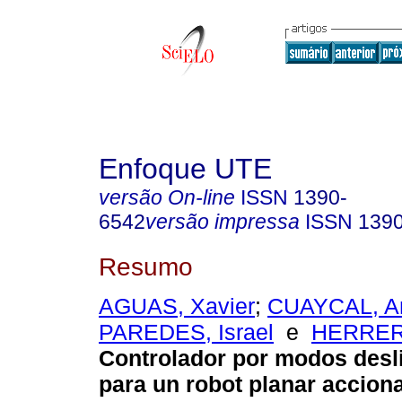
Enfoque UTE
versão On-line
ISSN
1390-
6542
versão impressa
ISSN
139
Resumo
AGUAS, Xavier
;
CUAYCAL, A
PAREDES, Israel
e
HERRER
Controlador por modos desli
para un robot planar accion