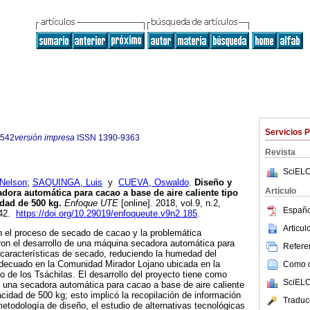
Servicios 
6542
versión impresa
ISSN
1390-9363
Revista
SciELO
Nelson
;
SAQUINGA, Luis
y
CUEVA, Oswaldo
.
Diseño y
Articulo
dora automática para cacao a base de aire caliente tipo
idad de 500 kg.
Enfoque UTE
[online]. 2018, vol.9, n.2,
Españo
542.
https://doi.org/10.29019/enfoqueute.v9n2.185
.
Articu
n el proceso de secado de cacao y la problemática
ron el desarrollo de una máquina secadora automática para
Referen
características de secado, reduciendo la humedad del
adecuado en la Comunidad Mirador Lojano ubicada en la
Como ci
 de los Tsáchilas. El desarrollo del proyecto tiene como
SciELO
r una secadora automática para cacao a base de aire caliente
acidad de 500 kg; esto implicó la recopilación de información
Traduc
metodología de diseño, el estudio de alternativas tecnológicas