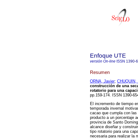
Enfoque UTE
versión On-line
ISSN
1390-
Resumen
ORNA, Javier
;
CHUQUIN, 
construcción de una seca
rotatorio para una capac
pp.159-174. ISSN 1390-6
El incremento de tiempo e
temporada invernal motiva
cacao que cumpla con las 
producto a un porcentaje 
provincia de Santo Domingo
alcance diseñar y construi
tipo rotatorio para una cap
necesaria para realizar la 