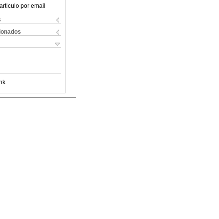
articulo por email
s
cionados
nk