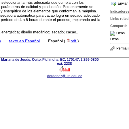
y seleccionar la más adecuada que cumpla con los
Enviar 
, parámetros de calidad y producción. Posteriormente se
o y energético de los elementos que conforman la máquina.
Indicadore
 secadora automática para cacao logra un secado adecuado
Links rela
eríodo de 4 a 5 horas durante el proceso, mejorando así la
Compartir
a energética; diseño mecánico; secado; cacao..
Otros
Otros
s
·
texto en Español
·
Español (
pdf
)
Permali
 Mariana de Jesús, Quito, Pichincha, EC, 170147, 2 299-0800
ext. 2238
dordonez@ute.edu.ec