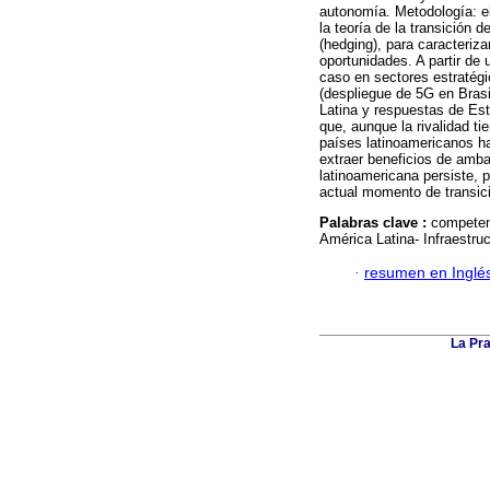
autonomía. Metodología: e
la teoría de la transición d
(hedging), para caracteriz
oportunidades. A partir de 
caso en sectores estratégi
(despliegue de 5G en Bras
Latina y respuestas de Es
que, aunque la rivalidad ti
países latinoamericanos h
extraer beneficios de amba
latinoamericana persiste, 
actual momento de transici
Palabras clave :
competen
América Latina- Infraestruc
·
resumen en Inglé
La Pra