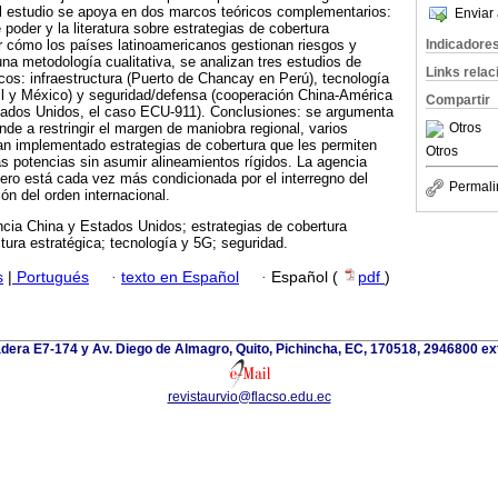
l estudio se apoya en dos marcos teóricos complementarios:
Enviar 
e poder y la literatura sobre estrategias de cobertura
Indicadore
ar cómo los países latinoamericanos gestionan riesgos y
una metodología cualitativa, se analizan tres estudios de
Links rela
cos: infraestructura (Puerto de Chancay en Perú), tecnología
il y México) y seguridad/defensa (cooperación China-América
Compartir
tados Unidos, el caso ECU-911). Conclusiones: se argumenta
ende a restringir el margen de maniobra regional, varios
Otros
an implementado estrategias de cobertura que les permiten
Otros
s potencias sin asumir alineamientos rígidos. La agencia
pero está cada vez más condicionada por el interregno del
Permali
ón del orden internacional.
cia China y Estados Unidos; estrategias de cobertura
tura estratégica; tecnología y 5G; seguridad.
s
|
Portugués
·
texto en Español
·
Español (
pdf
)
dera E7-174 y Av. Diego de Almagro, Quito, Pichincha, EC, 170518, 2946800 ex
revistaurvio@flacso.edu.ec