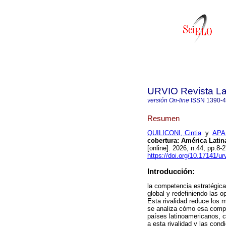
URVIO Revista La
versión On-line
ISSN
1390-
Resumen
QUILICONI, Cintia
y
APAN
cobertura: América Latin
[online]. 2026, n.44, pp.8
https://doi.org/10.17141/u
Introducción:
la competencia estratégica
global y redefiniendo las o
Esta rivalidad reduce los 
se analiza cómo esa compe
países latinoamericanos, co
a esta rivalidad y las cond