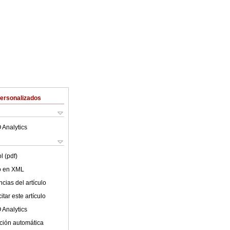
Personalizados
 Analytics
l (pdf)
lo en XML
cias del artículo
tar este artículo
 Analytics
ción automática