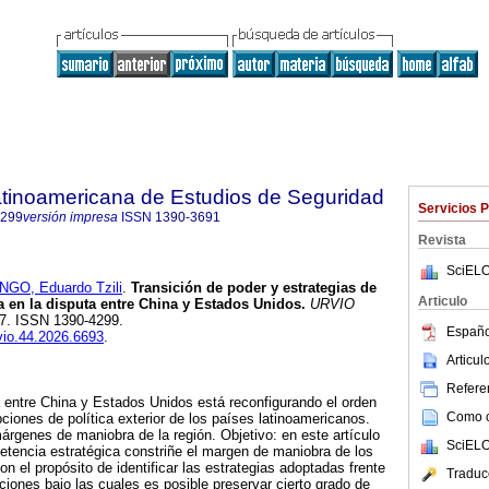
tinoamericana de Estudios de Seguridad
Servicios 
4299
versión impresa
ISSN
1390-3691
Revista
SciELO
GO, Eduardo Tzili
.
Transición de poder y estrategias de
Articulo
a en la disputa entre China y Estados Unidos.
URVIO
-27. ISSN 1390-4299.
Españo
rvio.44.2026.6693
.
Articu
Referen
 entre China y Estados Unidos está reconfigurando el orden
Como ci
pciones de política exterior de los países latinoamericanos.
márgenes de maniobra de la región. Objetivo: en este artículo
SciELO
tencia estratégica constriñe el margen de maniobra de los
n el propósito de identificar las estrategias adoptadas frente
Traduc
iciones bajo las cuales es posible preservar cierto grado de