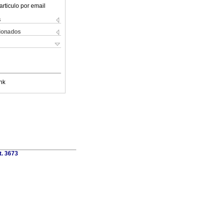
articulo por email
s
cionados
nk
t. 3673