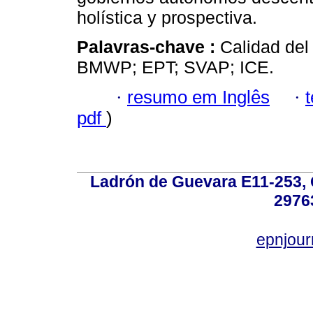
holística y prospectiva.
Palavras-chave :
Calidad del
BMWP; EPT; SVAP; ICE.
·
resumo em Inglês
·
pdf
)
Ladrón de Guevara E11-253, Q
2976
epnjou