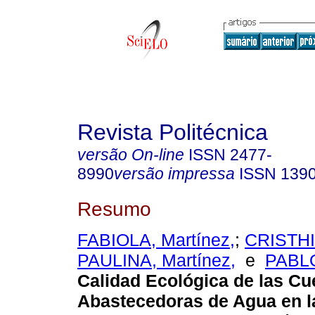
Revista Politécnica
versão On-line
ISSN
2477-
8990
versão impressa
ISSN
139
Resumo
FABIOLA, Martínez,
;
CRISTHIA
PAULINA, Martínez,
e
PABLO
Calidad Ecológica de las C
Abastecedoras de Agua en l