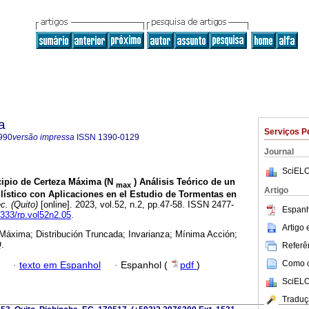
a
Serviços P
990
versão impressa
ISSN
1390-0129
Journal
SciELO
ipio de Certeza Máxima (N
) Análisis Teórico de un
max
Artigo
lístico con Aplicaciones en el Estudio de Tormentas en
c. (Quito)
[online]. 2023, vol.52, n.2, pp.47-58. ISSN 2477-
Espanh
3333/rp.vol52n2.05
.
Artigo
Máxima; Distribución Truncada; Invarianza; Mínima Acción;
.
Referên
Como ci
·
texto em Espanhol
·
Espanhol (
pdf
)
SciELO
Traduç