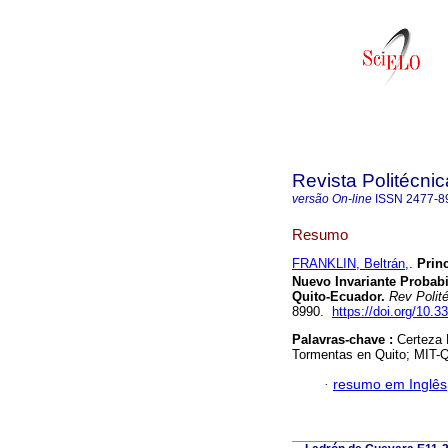
Revista Politécnic
versão On-line
ISSN
2477-8
Resumo
FRANKLIN, Beltrán,
.
Princ
Nuevo Invariante Probabi
Quito-Ecuador.
Rev Polité
8990.
https://doi.org/10.3
Palavras-chave :
Certeza 
Tormentas en Quito; MIT-Q
·
resumo em Inglês