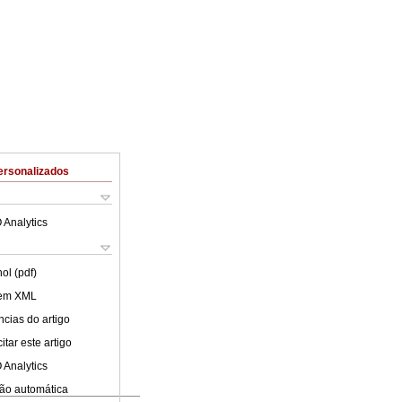
ersonalizados
 Analytics
ol (pdf)
 em XML
cias do artigo
tar este artigo
 Analytics
ão automática