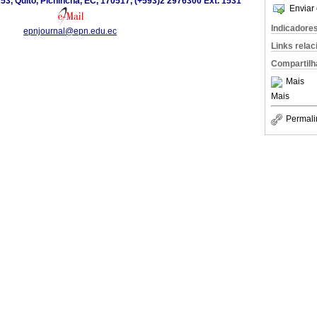
3, Quito, Pichincha, EC, 170517, (+593)2 2976300 Ext. 1531
Enviar 
Indicadore
epnjournal@epn.edu.ec
Links rela
Compartilh
Mais
Mais
Permali