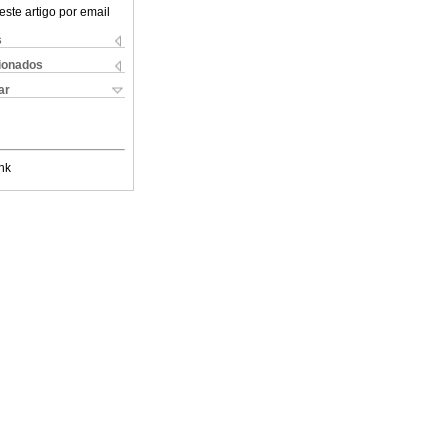
este artigo por email
s
cionados
ar
nk