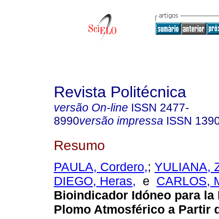
Revista Politécnica
versão On-line
ISSN
2477-
8990
versão impressa
ISSN
139
Resumo
PAULA, Cordero,
;
YULIANA, 
DIEGO, Heras,
e
CARLOS, M
Bioindicador Idóneo para la
Plomo Atmosférico a Partir 