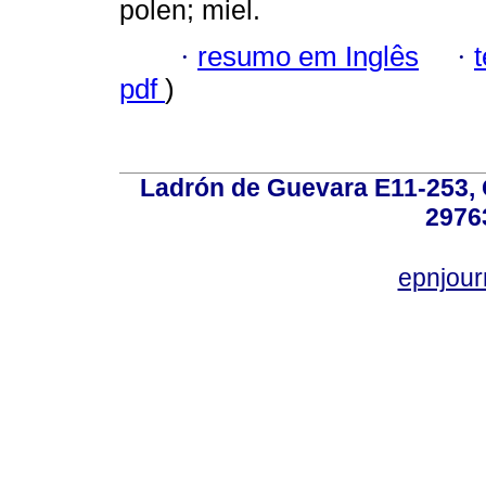
polen; miel.
·
resumo em Inglês
·
pdf
)
Ladrón de Guevara E11-253, Q
2976
epnjou