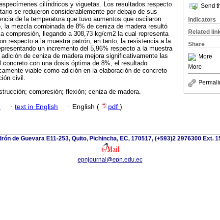
 especímenes cilíndricos y viguetas. Los resultados respecto
Send th
tario se redujeron considerablemente por debajo de sus
encia de la temperatura que tuvo aumentos que oscilaron
Indicators
do, la mezcla combinada de 8% de ceniza de madera resultó
Related lin
 la compresión, llegando a 308,73 kg/cm2 la cual representa
n respecto a la muestra patrón, en tanto, la resistencia a la
Share
representando un incremento del 5,96% respecto a la muestra
 adición de ceniza de madera mejora significativamente las
More
 concreto con una dosis óptima de 8%, el resultado
More
camente viable como adición en la elaboración de concreto
ión civil.
Permali
strucción; compresión; flexión; ceniza de madera.
h
·
text in English
·
English (
pdf
)
rón de Guevara E11-253, Quito, Pichincha, EC, 170517, (+593)2 2976300 Ext. 
epnjournal@epn.edu.ec