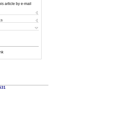
is article by e-mail
ks
nk
1531