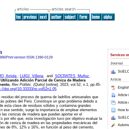
a
Services 
8990
Print version
ISSN
1390-0129
Journal
SciELO
, Arriola,
;
LUIGI, Villena,
and
SOCRATES, Muñoz,
.
Article
 Utilizando Adición Parcial de Ceniza de Madera
mento.
Rev Politéc. (Quito)
[online]. 2023, vol.52, n.1, pp.45-
English
s://doi.org/(10.33333/rp.vol52n1.05
.
Article
residuo del proceso de quema de ladrillos artesanales que
ás pobres del Perú. Constituye un gran problema debido a
Article
de esta clase de residuos sólidos y contamina grandes
En ese sentido, surge la importancia de emplear elementos
How to 
o las cenizas de madera que puedan aportar en el
SciELO
s por ello que, esta investigación tuvo por objetivo evaluar la
ción de ceniza de madera en las propiedades mecánicas del
Automat
ones de 8%, 12% y 16%, en función al peso del cemento,