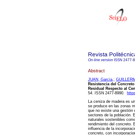
Revista Politécnic
On-line version
ISSN
2477-
Abstract
JUAN, García,
;
GUILLERMO
Resistencia del Concreto
Residual Respecto al Ce
54. ISSN 2477-8990.
http
La ceniza de madera es un 
se produce en las zonas m
que no existe una gestión 
sectores de la población. 
naturales sostenibles com
rendimiento del concreto. E
influencia de la incorpora
concreto, con incorporaci