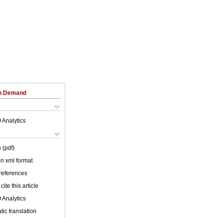
on Demand
 Analytics
 (pdf)
 in xml format
 references
cite this article
 Analytics
ic translation