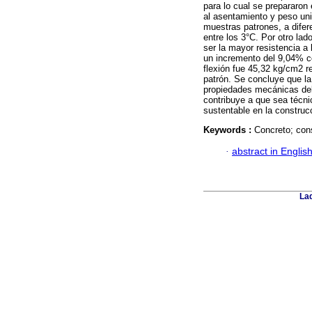
para lo cual se prepararon
al asentamiento y peso uni
muestras patrones, a difer
entre los 3°C. Por otro la
ser la mayor resistencia a
un incremento del 9,04% co
flexión fue 45,32 kg/cm2 
patrón. Se concluye que la
propiedades mecánicas del
contribuye a que sea técni
sustentable en la construcc
Keywords :
Concreto; con
·
abstract in Englis
Lad