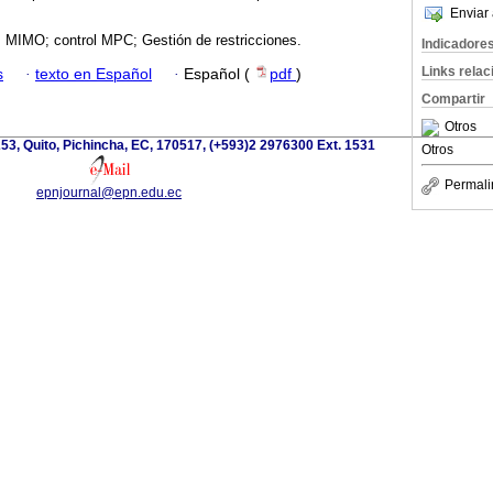
Enviar 
 MIMO; control MPC; Gestión de restricciones.
Indicadore
Links rela
s
·
texto en Español
·
Español (
pdf
)
Compartir
Otros
3, Quito, Pichincha, EC, 170517, (+593)2 2976300 Ext. 1531
Otros
Permali
epnjournal@epn.edu.ec