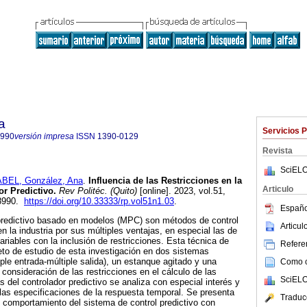
a
Servicios 
8990
versión impresa
ISSN
1390-0129
Revista
SciELO
ABEL, González, Ana
.
Influencia de las Restricciones en la
Articulo
or Predictivo.
Rev Politéc. (Quito)
[online]. 2023, vol.51,
-8990.
https://doi.org/10.33333/rp.vol51n1.03
.
Españo
 predictivo basado en modelos (MPC) son métodos de control
Articu
 la industria por sus múltiples ventajas, en especial las de
riables con la inclusión de restricciones. Esta técnica de
Referen
eto de estudio de esta investigación en dos sistemas
ple entrada-múltiple salida), un estanque agitado y una
Como ci
consideración de las restricciones en el cálculo de las
SciELO
 del controlador predictivo se analiza con especial interés y
 las especificaciones de la respuesta temporal. Se presenta
Traduc
 comportamiento del sistema de control predictivo con