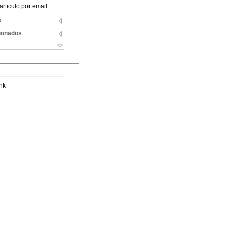
articulo por email
s
cionados
nk