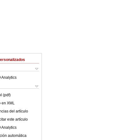
Personalizados
 Analytics
l (pdf)
lo en XML
cias del artículo
tar este artículo
 Analytics
ción automática