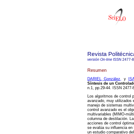
Revista Politécnic
versión On-line
ISSN
2477-
Resumen
DARIEL, González,
y
IS
Síntesis de un Controlad
n.1, pp.29-44. ISSN 2477
Los algoritmos de control
avanzado, muy utilizados en
manejo de sistemas multiva
control avanzado es el obj
multivariables (MIMO-múlti
columna de destilación. La 
acciones de control óptimas
se evalúa su influencia en
un estudio comparativo del