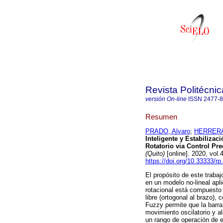
Revista Politécnic
versión On-line
ISSN
2477-
Resumen
PRADO, Alvaro
;
HERRERA
Inteligente y Estabiliza
Rotatorio via Control Pr
(Quito)
[online]. 2020, vol
https://doi.org/10.33333/rp
El propósito de este traba
en un modelo no-lineal apl
rotacional está compuesto
libre (ortogonal al brazo),
Fuzzy permite que la barra 
movimiento oscilatorio y a
un rango de operación de e