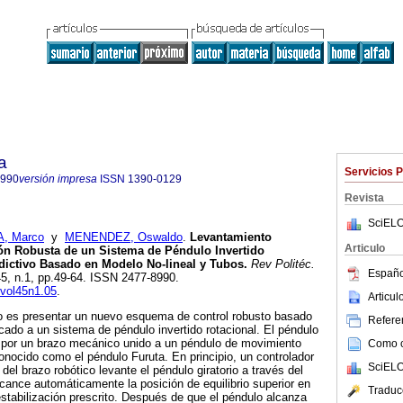
a
Servicios 
8990
versión impresa
ISSN
1390-0129
Revista
SciELO
, Marco
y
MENENDEZ, Oswaldo
.
Levantamiento
Articulo
ción Robusta de un Sistema de Péndulo Invertido
edictivo Basado en Modelo No-lineal y Tubos.
Rev Politéc.
Españo
.45, n.1, pp.49-64. ISSN 2477-8990.
.vol45n1.05
.
Articu
jo es presentar un nuevo esquema de control robusto basado
Referen
icado a un sistema de péndulo invertido rotacional. El péndulo
 por un brazo mecánico unido a un péndulo de movimiento
Como ci
 conocido como el péndulo Furuta. En principio, un controlador
SciELO
del brazo robótico levante el péndulo giratorio a través del
lcance automáticamente la posición de equilibrio superior en
Traduc
stabilización prescrito. Después de que el péndulo alcanza