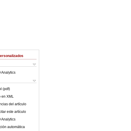
Personalizados
 Analytics
l (pdf)
lo en XML
cias del artículo
tar este artículo
 Analytics
ción automática