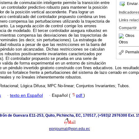
sistema de conmutación inteligente permite la transición entre
Enviar 
 un controlador predictivo robusto para mantener la posición
or de la posición vertical ascendente. Para lograr un
Indicadore
co centralizado del controlador propuesto combina un tres
Links rela
imero compensa las perturbaciones utilizando la trayectoria de
lanto. La segunda acción de control corrige los errores
Compartir
ncia de modelado. El tercer controlador asegura robustez en
 mientras compensa las desviaciones de las trayectorias de
Otros
ominales (es decir, sin perturbaciones). La estrategia de
Otros
lidad robusta a pesar de que las restricciones en la barra del
 péndulo son alcanzadas. Dichas restricciones se calculan
Permali
os robustos positivamente invariantes caracterizados por
os). El controlador propuesto se prueba en una serie de
 valida de forma experimental en un entorno de simulación
ye un péndulo invertido giratorio construido con fines educativos. Los resulta
usto se fortalece frente a perturbaciones del sistema de lazo cerrado en comp
ineales y no lineales inherentemente robustos.
otacional; Lógica Difusa; MPC No-linear; Conjuntos Invariantes; Tubos.
s
·
texto en Español
·
Español (
pdf
)
rón de Guevara E11-253, Quito, Pichincha, EC, 170517, (+593)2 2976300 Ext. 
epnjournal@epn.edu.ec