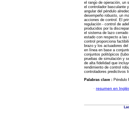
el rango de operación, un 
el controlador basculante y
angular del péndulo alreded
desempeño robusto, un mar
acciones de control. El pr
regulación - control de ade
producidos por la discrepa
el sistema de lazo cerrado
estado con respecto a las n
control proporciona factibi
brazo y los actuadores del
en línea en base a conjunt
conjuntos politópicos (tub
pruebas de simulación y se
de alta fidelidad que inclu
rendimiento de control rob
controladores predictivos l
Palabras clave :
Péndulo R
·
resumen en Inglé
Lad