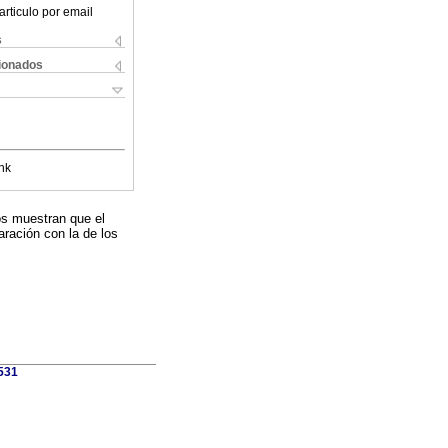
articulo por email
s
cionados
nk
dos muestran que el
aración con la de los
1531