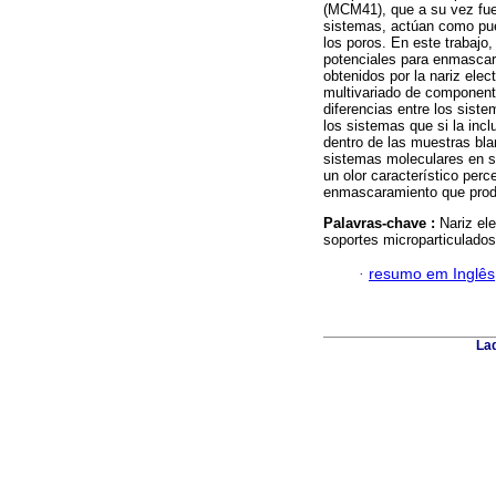
(MCM41), que a su vez fue
sistemas, actúan como puer
los poros. En este trabajo
potenciales para enmascarar
obtenidos por la nariz elec
multivariado de component
diferencias entre los sist
los sistemas que si la inc
dentro de las muestras bl
sistemas moleculares en su
un olor característico perce
enmascaramiento que produ
Palavras-chave :
Nariz ele
soportes microparticulados
·
resumo em Inglês
Lad