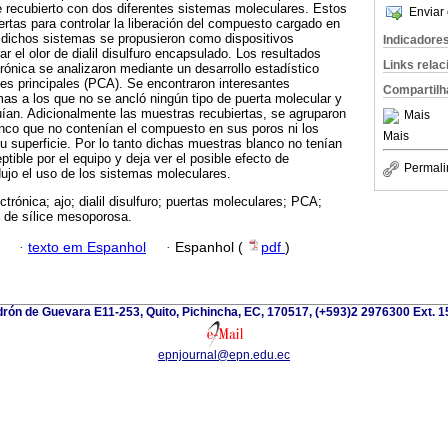
 recubierto con dos diferentes sistemas moleculares. Estos
Enviar 
tas para controlar la liberación del compuesto cargado en
, dichos sistemas se propusieron como dispositivos
Indicadore
 el olor de dialil disulfuro encapsulado. Los resultados
Links rela
trónica se analizaron mediante un desarrollo estadístico
es principales (PCA). Se encontraron interesantes
Compartilh
emas a los que no se ancló ningún tipo de puerta molecular y
luían. Adicionalmente las muestras recubiertas, se agruparon
Mais
anco que no contenían el compuesto en sus poros ni los
Mais
 superficie. Por lo tanto dichas muestras blanco no tenían
ptible por el equipo y deja ver el posible efecto de
Permali
jo el uso de los sistemas moleculares.
ctrónica; ajo; dialil disulfuro; puertas moleculares; PCA;
 de sílice mesoporosa.
·
texto em Espanhol
·
Espanhol (
pdf
)
rón de Guevara E11-253, Quito, Pichincha, EC, 170517, (+593)2 2976300 Ext. 
epnjournal@epn.edu.ec