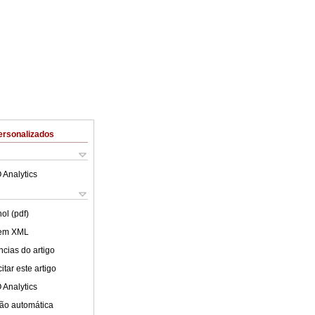
ersonalizados
 Analytics
ol (pdf)
 em XML
cias do artigo
tar este artigo
 Analytics
ão automática