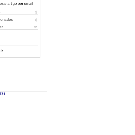
este artigo por email
s
cionados
ar
nk
1531