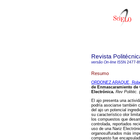
Revista Politécnic
versão On-line
ISSN
2477-8
Resumo
ORDONEZ ARAQUE, Robe
de Enmascaramiento de O
Electrónica.
Rev Politéc. 
El ajo presenta una activi
podría asociarse también c
del ajo un potencial ingred
su característico olor lim
los compuestos que desarro
controlada, reportados rec
uso de una Nariz Electrón
organosulfurados más import
compuesto fue encapsulado