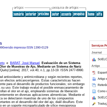
a
Serviços P
990
versão impressa
ISSN
1390-0129
Journal
SciELO
rto
e
BARAT, José Manuel
.
Evaluación de un Sistema
Artigo
lor de Muestras de Ajo, Mediante un Sistema de Nariz
(Quito)
[online]. 2017, vol.40, n.1, pp.13-19. ISSN 2477-8990.
Espanh
dad antioxidante y antimicrobiana y según recientes reportes,
Artigo
on efectos anticancerígenos. Estas características hacen
iente para el desarrollo de productos funcionales; sin embargo
Referên
ita su uso. Este trabajo evaluó el posible enmascaramiento de
llan el olor en el ajo, empleando sistemas de liberación
Como ci
ientemente en diversas aplicaciones alimenticias. Mediante el
SciELO
ica se detectaron muestras de uno de los compuestos
antes en el desarrollo del olor del ajo, dialil disulfuro. Este
Traduç
 en un soporte microparticulado de sílice mesoporosa