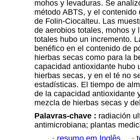
mohos y levaduras. Se analizó
método ABTS, y el contenido d
de Folin-Ciocalteu. Las mues
de aerobios totales, mohos y 
totales hubo un incremento. L
benéfico en el contenido de po
hierbas secas como para la be
capacidad antioxidante hubo u
hierbas secas, y en el té no s
estadísticas. El tiempo de a
de la capacidad antioxidante y
mezcla de hierbas secas y del
Palavras-chave :
radiación ul
antimicrobiana; plantas medic
·
resumo em Inglês
·