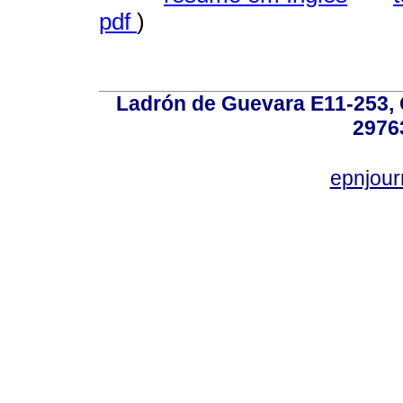
pdf
)
Ladrón de Guevara E11-253, Q
2976
epnjou