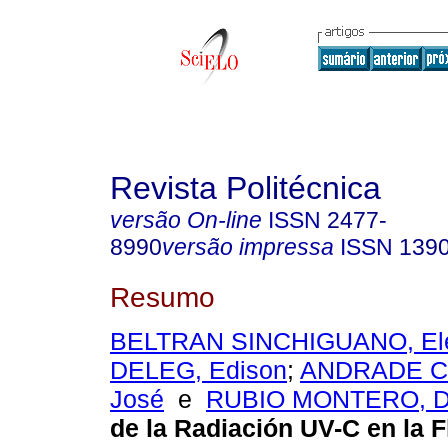
Revista Politécnica
versão On-line
ISSN
2477-
8990
versão impressa
ISSN
139
Resumo
BELTRAN SINCHIGUANO, El
DELEG, Edison
;
ANDRADE CU
José
e
RUBIO MONTERO, Da
de la Radiación UV-C en la F