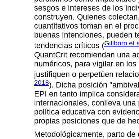
sesgos e intereses de los indi
construyen. Quienes colectan,
cuantitativos toman en el pr
buenas intenciones, pueden te
Gillborn et 
tendencias críticos (
QuantCrit recomiendan una act
numéricos, para vigilar en los
justifiquen o perpetúen relaci
2018
). Dicha posición "ambiva
EPI en tanto implica consider
internacionales, conlleva una 
política educativa con eviden
propias posiciones que de hec
Metodológicamente, parto de 