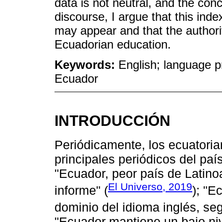
data is not neutral, and the con
discourse, I argue that this index
may appear and that the authorit
Ecuadorian education.
Keywords:
English; language p
Ecuador
INTRODUCCIÓN
Periódicamente, los ecuatoria
principales periódicos del país
"Ecuador, peor país de Latino
El Universo, 2019
informe" (
); "E
dominio del idioma inglés, seg
"Ecuador mantiene un bajo niv