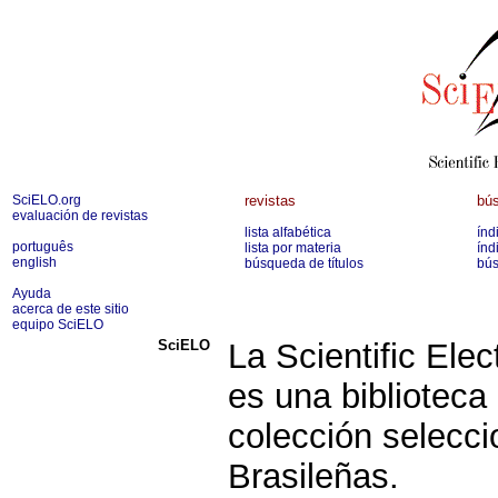
SciELO.org
revistas
bús
evaluación de revistas
lista alfabética
índ
português
lista por materia
índ
english
búsqueda de títulos
bús
Ayuda
acerca de este sitio
equipo SciELO
SciELO
La Scientific Ele
es una biblioteca
colección selecci
Brasileñas.