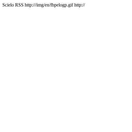
Scielo RSS
http:///img/en/fbpelogp.gif
http://