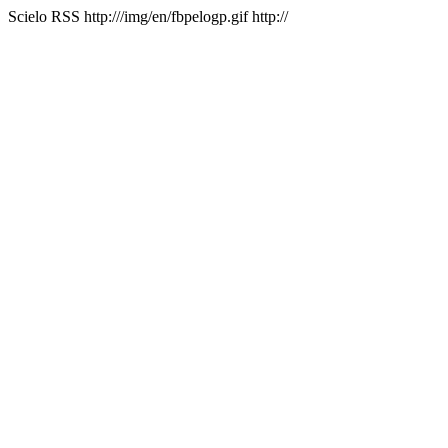
Scielo RSS
http:///img/en/fbpelogp.gif
http://