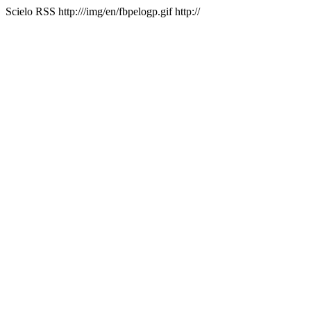
Scielo RSS
http:///img/en/fbpelogp.gif
http://